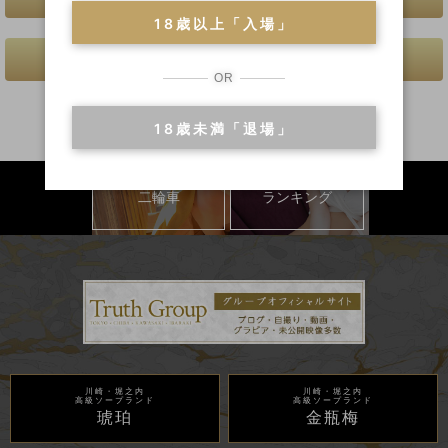
18歳以上「入場」
前へ
次へ
OR
18歳未満「退場」
二輪車
ランキング
川崎・堀之内
川崎・堀之内
高級ソープランド
高級ソープランド
琥珀
金瓶梅