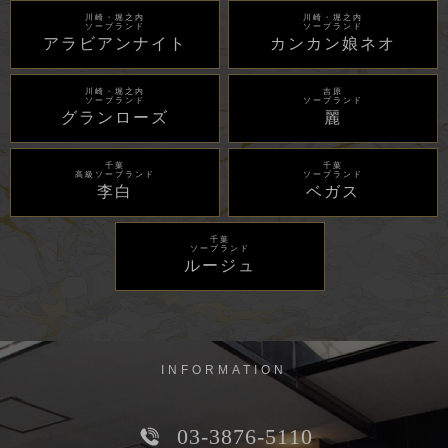
川崎・堀之内
川崎・堀之内
ソープランド
ソープランド
アラビアンナイト
カンカン娘ネオ
川崎・堀之内
吉原
ソープランド
ソープランド
グランローズ
麗
千葉
千葉
高級ソープランド
ソープランド
李白
ベガス
千葉
ソープランド
ルージュ
INFORMATION
03-3876-5110