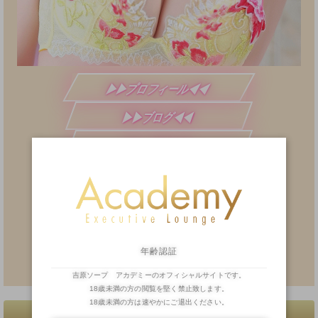
▶▶プロフィール◀◀
▶▶ブログ◀◀
▶▶二輪車◀◀
お問い合わせ・当日予約
TEL:
03-3876-5110
（8:00～）
前日予約
TEL:
03-5808-2055
（14:00～）
年齢認証
※メルマガ会員様・2輪車(13:30～)
吉原ソープ アカデミーのオフィシャルサイトです。
18歳未満の方の閲覧を堅く禁止致します。
18歳未満の方は速やかにご退出ください。
一覧へ戻る