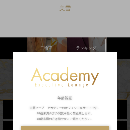
美雪
二輪車
ランキング
年齢認証
川崎・堀之内
川崎・堀之内
高級ソープランド
高級ソープランド
吉原ソープ アカデミーのオフィシャルサイトです。
琥珀
金瓶梅
18歳未満の方の閲覧を堅く禁止致します。
18歳未満の方は速やかにご退出ください。
川崎・堀之内
川崎・堀之内
ソープランド
ソープランド