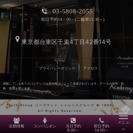
03-5808-2055
前日予約14：00～(二輪車13:30～)
東京都台東区千束4丁目42番14号
プライバシーポリシー
アクセス
掲載している全てのコンテンツは著作権法によって保護されています。データの使用・転
載・複製を禁じます。
Truth Group ソープランド トゥルースグループ © 1999-
All Rights Reserved.
メニュ
出勤情報
コンパニオン
当日予約
前日予約
ー
8:00～
14:00～