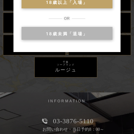
18歳以上「入場」
アラビアンナイト
カンカン娘ネオ
川崎・堀之内
吉原
OR
ソープランド
ソープランド
グランローズ
麗
18歳未満「退場」
千葉
千葉
高級ソープランド
ソープランド
李白
ベガス
千葉
ソープランド
ルージュ
INFORMATION
03-3876-5110
お問い合わせ・当日予約8：00～