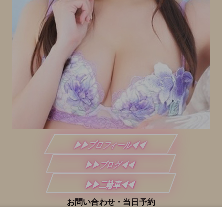
▶▶プロフィール◀◀
▶▶ブログ◀◀
▶▶二輪車◀◀
お問い合わせ・当日予約
TEL:
03-3876-5110
（8:00～）