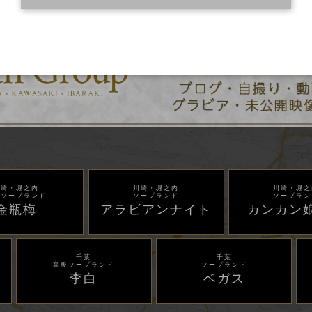
川崎・堀之内
川崎・堀之内
川崎・堀之
級ソープランド
ソープランド
ソープラン
金瓶梅
アラビアンナイト
カンカン
千葉
千葉
高級ソープランド
ソープランド
李白
ベガス