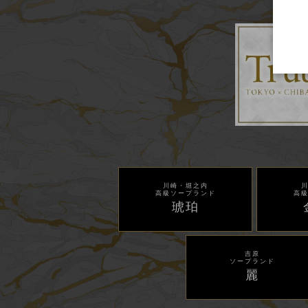
川崎・堀之内
高級ソープランド
高
琥珀
吉原
ソープランド
麗