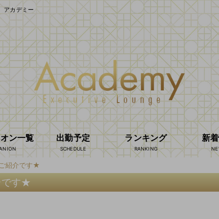
 アカデミー
ニオン一覧
出勤予定
ランキング
新着
ご紹介です★
介です★