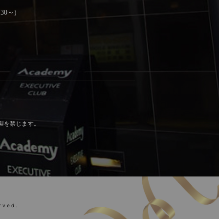
30～)
製を禁じます。
rved.