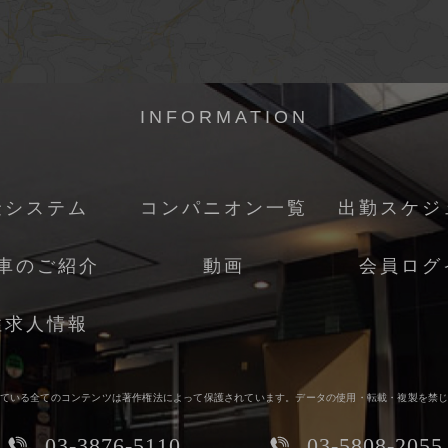
INFORMATION
金システム
コンパニオン一覧
出勤スケジ
車のご紹介
動画
会員ログ
性求人情報
ている全てのコンテンツは著作権法によって保護されています。データの使用・転載・複製を禁
03-3876-5110
03-5808-2055