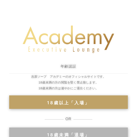
前日予約
TEL:
03-5808-2055
（14:00～）
※2輪車(13:30～)
一覧へ戻る
年齢認証
吉原ソープ アカデミーのオフィシャルサイトです。
18歳未満の方の閲覧を堅く禁止致します。
18歳未満の方は速やかにご退出ください。
二輪車
ランキン
18歳以上「入場」
OR
18歳未満「退場」