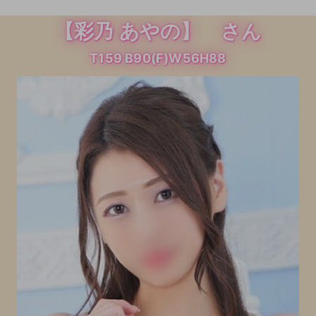
【彩乃 あやの】 さん
T159 B90(F)W56H88