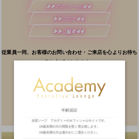
▶▶プロフィール◀◀
▶▶ブログ◀◀
▶▶二輪車◀◀
従業員一同、お客様のお問い合わせ・ご来店を心よりお待ち
申し上げております。
お問い合わせ・当日予約
TEL:
03-3876-5110
（8:00～）
前日予約
TEL:
03-5808-2055
（14:00～）
年齢認証
※メルマガ会員様・2輪車(13:30～)
吉原ソープ アカデミーのオフィシャルサイトです。
18歳未満の方の閲覧を堅く禁止致します。
18歳未満の方は速やかにご退出ください。
一覧へ戻る