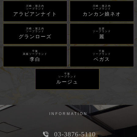
川崎・堀之内
川崎・堀之内
ソープランド
ソープランド
アラビアンナイト
カンカン娘ネオ
川崎・堀之内
吉原
ソープランド
ソープランド
グランローズ
麗
千葉
千葉
高級ソープランド
ソープランド
李白
ベガス
千葉
ソープランド
ルージュ
INFORMATION
03-3876-5110