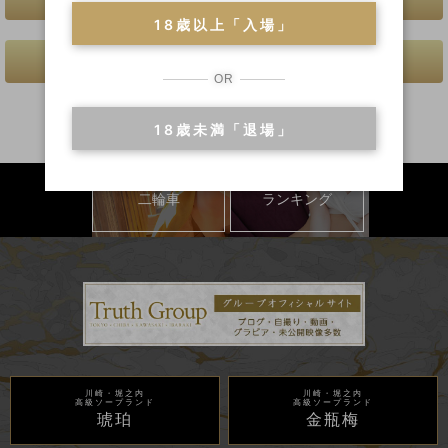
18歳以上「入場」
前へ
次へ
OR
18歳未満「退場」
二輪車
ランキング
川崎・堀之内
川崎・堀之内
高級ソープランド
高級ソープランド
琥珀
金瓶梅