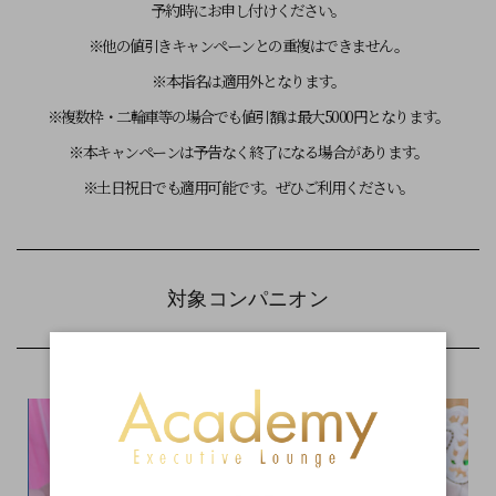
予約時にお申し付けください。
※他の値引きキャンペーンとの重複はできません。
※本指名は適用外となります。
※複数枠・二輪車等の場合でも値引額は最大5000円となります。
※本キャンペーンは予告なく終了になる場合があります。
※土日祝日でも適用可能です。ぜひご利用ください。
対象コンパニオン
七