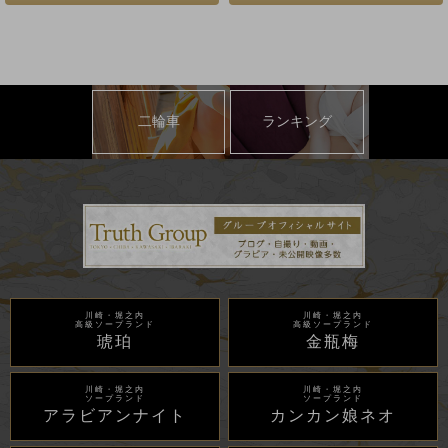
二輪車
ランキング
川崎・堀之内
川崎・堀之内
高級ソープランド
高級ソープランド
琥珀
金瓶梅
川崎・堀之内
川崎・堀之内
ソープランド
ソープランド
アラビアンナイト
カンカン娘ネオ