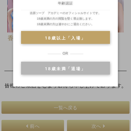
年齢認証
吉原ソープ アカデミーのオフィシャルサイトです。
18歳未満の方の閲覧を堅く禁止致します。
18歳未満の方は速やかにご退出ください。
香鈴
莉乃
月希
18歳以上「入場」
かりん
りの
つき
OR
18歳未満「退場」
皆様のご来店を心よりお待ち申し上げております。
一覧へ戻る
前へ
次へ