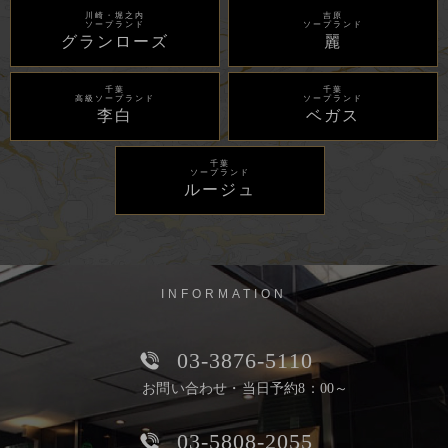
川崎・堀之内
吉原
ソープランド
ソープランド
グランローズ
麗
千葉
千葉
高級ソープランド
ソープランド
李白
ベガス
千葉
ソープランド
ルージュ
INFORMATION
03-3876-5110
お問い合わせ・当日予約8：00～
03-5808-2055