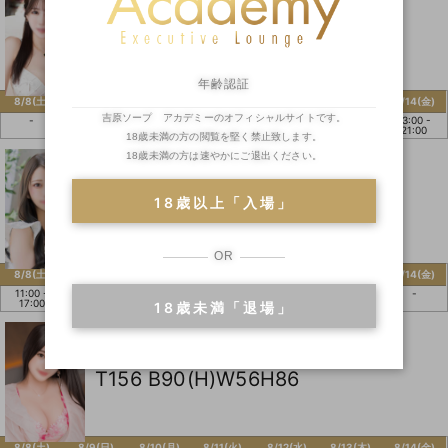
T157 B89(G)W56H87
年齢認証
8/8(土)
8/9(日)
8/10(月)
8/11(火)
8/12(水)
8/13(木)
8/14(金)
吉原ソープ アカデミーのオフィシャルサイトです。
-
-
-
-
-
-
13:00 -
21:00
18歳未満の方の閲覧を堅く禁止致します。
18歳未満の方は速やかにご退出ください。
真白
ましろ
T157 B84(D)W54H85
18歳以上「入場」
OR
8/8(土)
8/9(日)
8/10(月)
8/11(火)
8/12(水)
8/13(木)
8/14(金)
11:00 -
-
-
-
-
-
-
17:00
18歳未満「退場」
愛梨
あいり
T156 B90(H)W56H86
8/8(土)
8/9(日)
8/10(月)
8/11(火)
8/12(水)
8/13(木)
8/14(金)