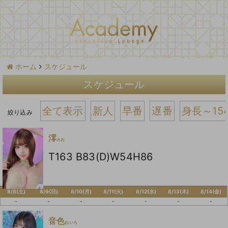
ホーム
スケジュール
スケジュール
全て表示
新人
早番
遅番
身長～15
絞り込み
澪
みお
T163 B83(D)W54H86
8/8(土)
8/9(日)
8/10(月)
8/11(火)
8/12(水)
8/13(木)
8/14(金)
-
-
-
-
-
-
-
音色
ねいろ