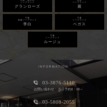
川崎・堀之内
吉原
ソープランド
ソープランド
グランローズ
麗
千葉
千葉
高級ソープランド
ソープランド
李白
ベガス
千葉
ソープランド
ルージュ
INFORMATION
03-3876-5110
お問い合わせ・当日予約8：00～
03-5808-2055