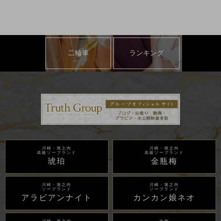
二輪車
ランキング
川崎・堀之内
川崎・堀之内
高級ソープランド
高級ソープランド
琥珀
金瓶梅
川崎・堀之内
川崎・堀之内
ソープランド
ソープランド
アラビアンナイト
カンカン娘ネオ